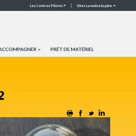
Les Centres Pilotes
Sites La main à la pâte
CP
Top
header
 ACCOMPAGNER
PRÊT DE MATÉRIEL
2
Print
Facebook
Twitter
Linkedin