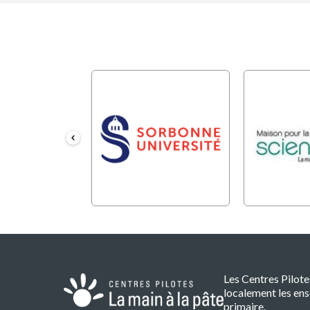
Les Centres Pilot
localement les ens
primaire.