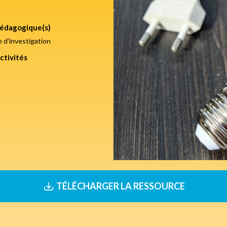
édagogique(s)
d'investigation
ctivités
TÉLÉCHARGER LA RESSOURCE