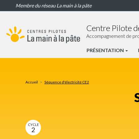
Séquence
Aller
Membre du réseau La main à la pâte
d'électricité
au
CE2
contenu
principal
Centre Pilote d
Accompagnement de proxim
PRÉSENTATION
CP
Paris
Nav
Accueil
Séquence d'électricité CE2
principale
CYCLE
2