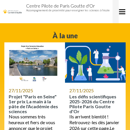
Accueil
Aller
Centre Pilote de Paris Goutte d'Or
Centre
au
Accompagnement de proximité pour enseigner les sciences à l’école
Tog
pilote
contenu
nav
de
principal
Paris
Goutte
À la une
d'Or
27/11/2025
27/11/2025
Projet "Paris en Seine"
Les défis scientifiques
1er prix La main à la
2025-2026 du Centre
pâte de l'Académie des
Pilote Paris Goutte
sciences
d'Or
Nous sommes très
Ils arrivent bientôt !
heureux et fiers de vous
Retrouvez-les dès janvier
annoncer que le projet
2026 sur cette page.Le