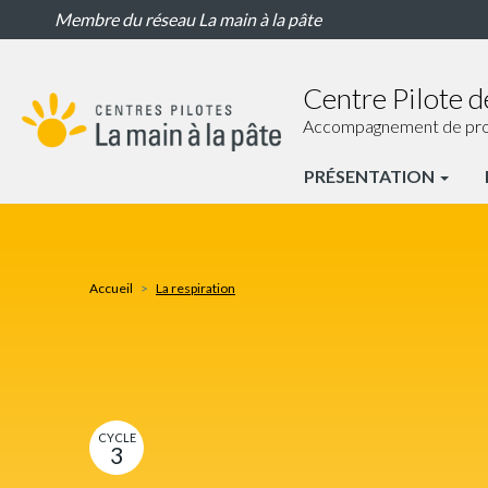
La
Aller
Membre du réseau La main à la pâte
respiration
au
contenu
principal
Centre Pilote d
Accompagnement de proxim
PRÉSENTATION
CP
Paris
Nav
Accueil
La respiration
principale
CYCLE
3