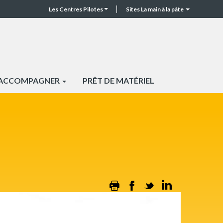
Les Centres Pilotes
Sites La main à la pâte
CP
Top
header
 ACCOMPAGNER
PRÊT DE MATÉRIEL
Print
Facebook
Twitter
Linkedin