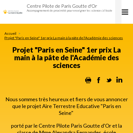
Projet
Aller
Centre Pilote de Paris Goutte d'Or
"Paris
au
Accompagnement de proximité pour enseigner les sciences à l’école
Tog
en
contenu
nav
Seine"
principal
1er
prix
Accueil
La
Projet "Paris en Seine" 1er prix La main à la pâte de l'Académie des sciences
main
Projet "Paris en Seine" 1er prix La
à
la
main à la pâte de l'Académie des
pâte
sciences
de
l'Académie
Print
Facebook
Twitter
Lin
des
sciences
Nous sommes très heureux et fiers de vous annoncer
que le projet Aire Terrestre Educative "Paris en
Seine"
porté par le Centre Pilote Paris Goutte d'Or et la
classe de Mme Alexandra Fernandes, école