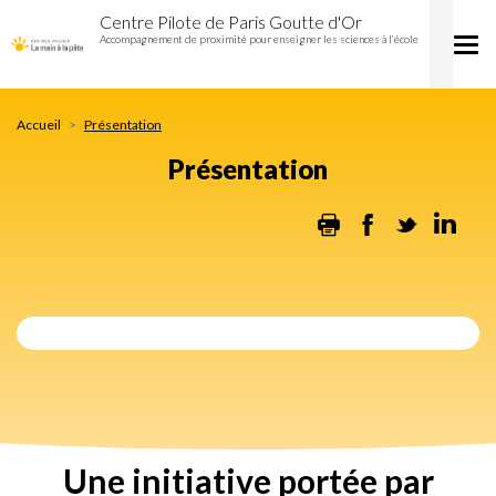
Présentation
Aller
Centre Pilote de Paris Goutte d'Or
au
Accompagnement de proximité pour enseigner les sciences à l’école
Tog
contenu
nav
principal
Accueil
Présentation
Présentation
Print
Facebook
Twitter
Lin
Une initiative portée par